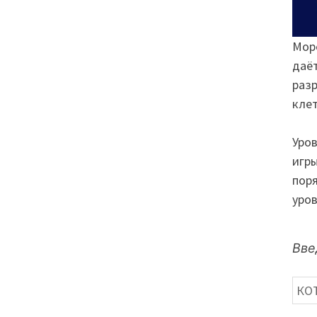
Море
даёт
разр
клет
Уров
игры
поря
уров
Вве