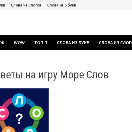
укв
Слова из Слогов
Слова из 5 букв
АЖ
WOW
ТОП-7
СЛОВА ИЗ БУКВ
СЛОВА ИЗ СЛО
веты на игру Море Слов