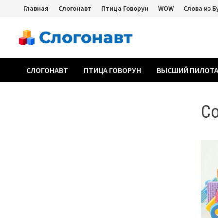
Перейти
Главная
Слогонавт
Птица Говорун
WOW
Слова из Б
к
содержимому
СЛОГОНАВТ
ПТИЦА ГОВОРУН
ВЫСШИЙ ПИЛОТ
Со