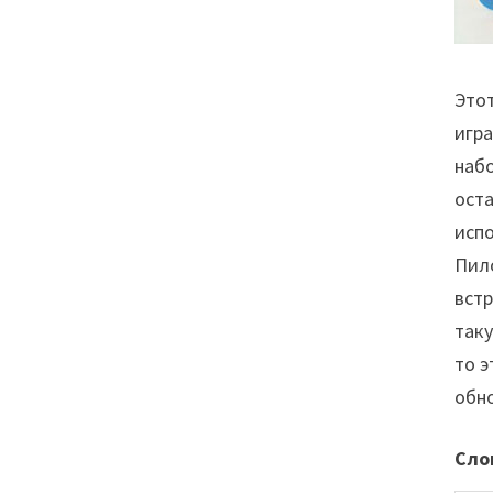
Этот
игра
набо
ост
испо
Пило
встр
таку
то э
обно
Сло