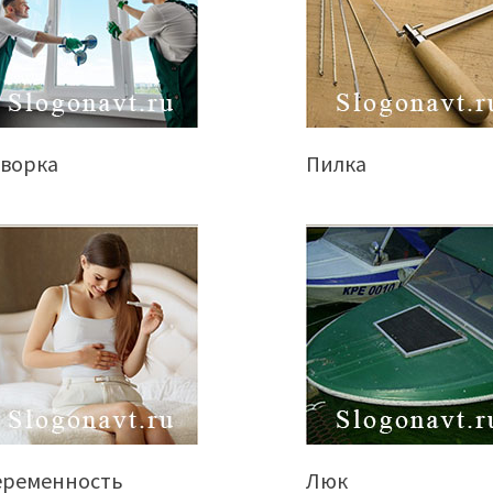
творка
Пилка
еременность
Люк