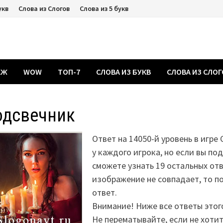
укв
Слова из Слогов
Слова из 5 букв
АЖ
WOW
ТОП-7
СЛОВА ИЗ БУКВ
СЛОВА ИЗ СЛО
одсвечник
Ответ на 14050-й уровень в игре
у каждого игрока, но если вы по
сможете узнать 19 остальных отв
изображение не совпадает, то 
ответ.
Внимание! Ниже все ответы этог
Не перематывайте, если не хоти