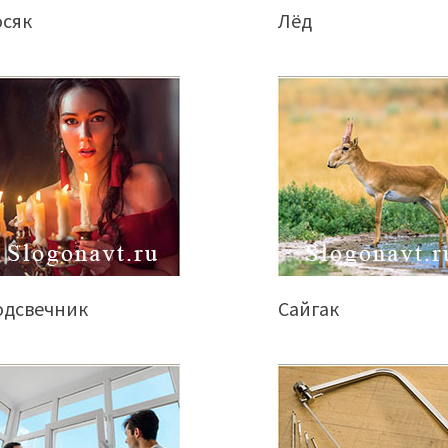
осяк
Лёд
одсвечник
Сайгак