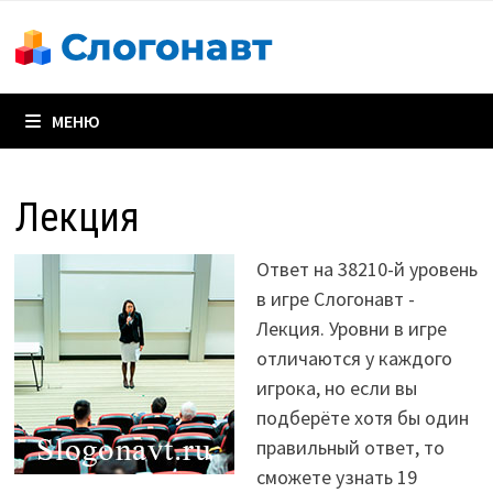
Перейти
к
содержимому
МЕНЮ
Лекция
Ответ на 38210-й уровень
в игре Слогонавт -
Лекция. Уровни в игре
отличаются у каждого
игрока, но если вы
подберёте хотя бы один
правильный ответ, то
сможете узнать 19