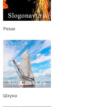
Резак
Шхуна