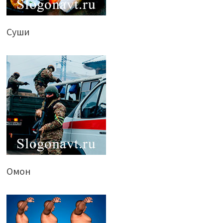
Суши
Омон