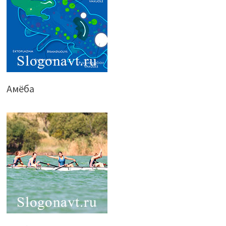
Амёба