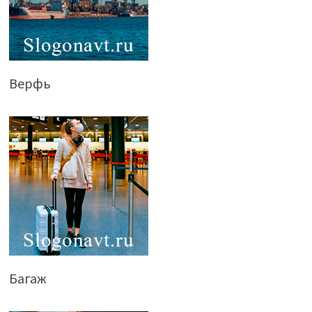
Верфь
Багаж