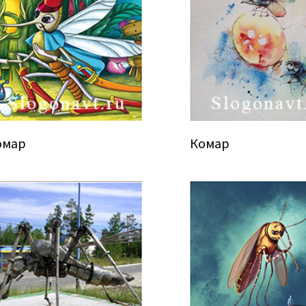
омар
Комар