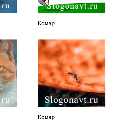
Комар
Комар