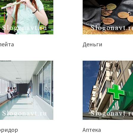
лейта
Деньги
оридор
Аптека