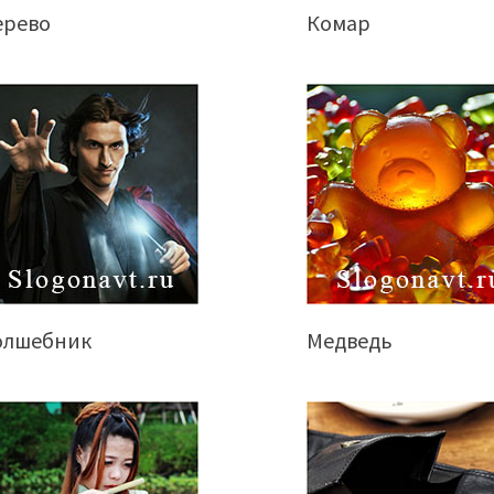
ерево
Комар
олшебник
Медведь