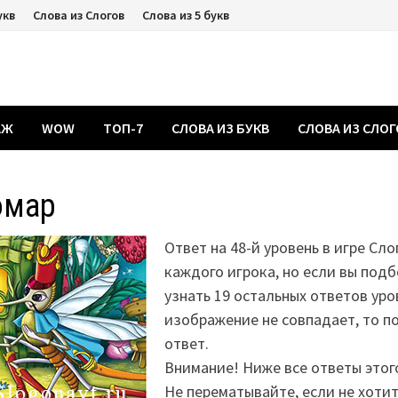
укв
Слова из Слогов
Слова из 5 букв
АЖ
WOW
ТОП-7
СЛОВА ИЗ БУКВ
СЛОВА ИЗ СЛО
омар
Ответ на 48-й уровень в игре Сло
каждого игрока, но если вы подб
узнать 19 остальных ответов уро
изображение не совпадает, то 
ответ.
Внимание! Ниже все ответы этог
Не перематывайте, если не хоти