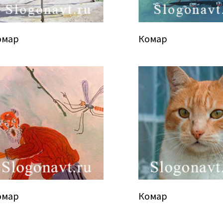
омар
Комар
омар
Комар