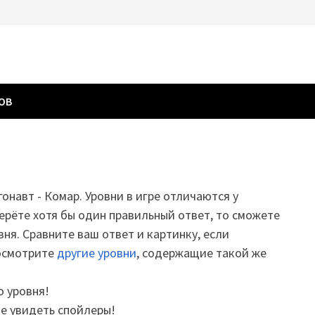
ГОВ
гонавт - Комар. Уровни в игре отличаются у
ерёте хотя бы один правильный ответ, то сможете
вня. Сравните ваш ответ и картинку, если
посмотрите
другие уровни
, содержащие такой же
о уровня!
те увидеть спойлеры!