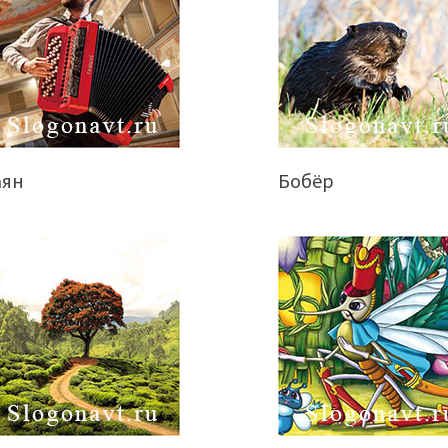
аян
Бобёр