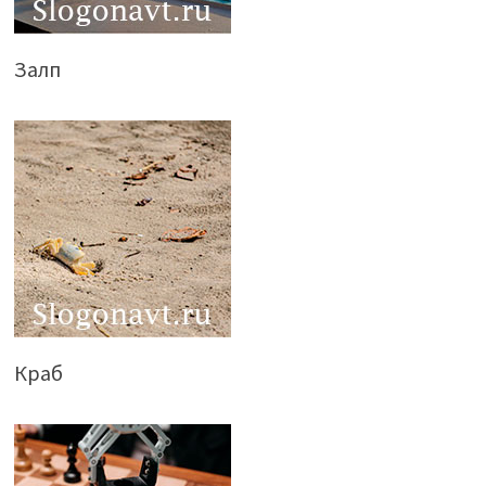
Залп
Краб