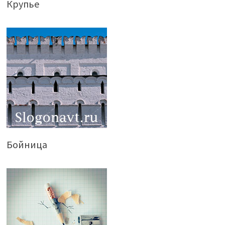
Крупье
Бойница