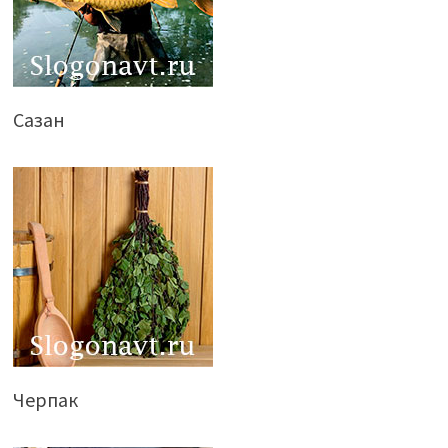
Сазан
Черпак