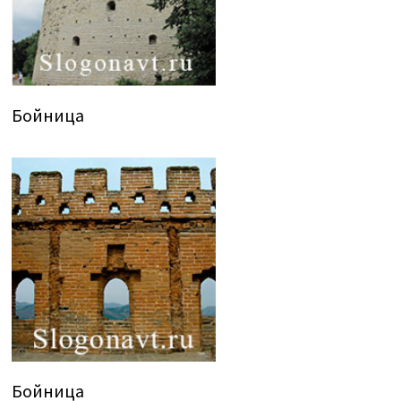
Бойница
Бойница