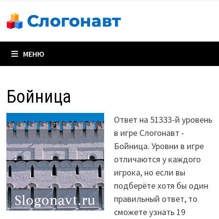
Перейти
к
содержимому
МЕНЮ
Бойница
Ответ на 51333-й уровень
в игре Слогонавт -
Бойница. Уровни в игре
отличаются у каждого
игрока, но если вы
подберёте хотя бы один
правильный ответ, то
сможете узнать 19