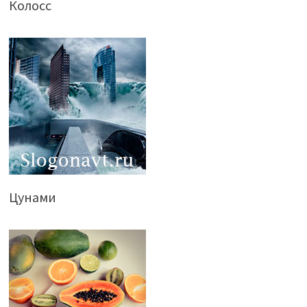
Колосс
Цунами