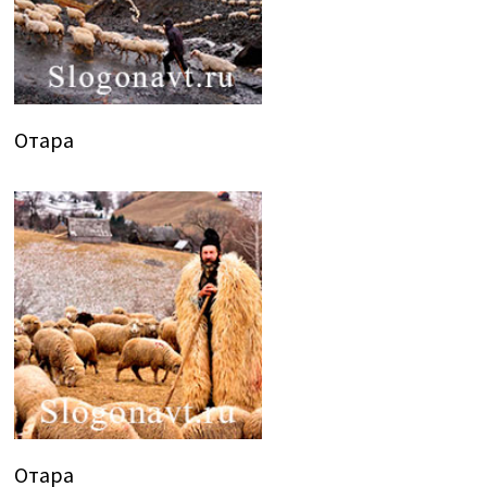
Отара
Отара