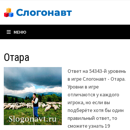
Перейти
к
содержимому
МЕНЮ
Отара
Ответ на 54343-й уровень
в игре Слогонавт - Отара.
Уровни в игре
отличаются у каждого
игрока, но если вы
подберёте хотя бы один
правильный ответ, то
сможете узнать 19