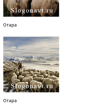
Отара
Отара