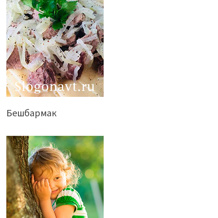
Бешбармак