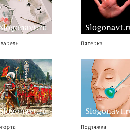
кварель
Пятерка
огорта
Подтяжка