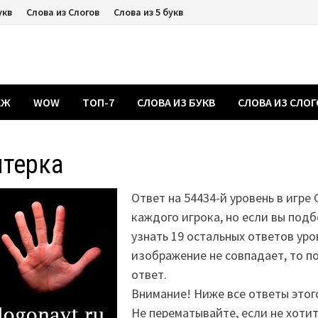
укв
Слова из Слогов
Слова из 5 букв
АЖ
WOW
ТОП-7
СЛОВА ИЗ БУКВ
СЛОВА ИЗ СЛО
ятерка
Ответ на 54434-й уровень в игре 
каждого игрока, но если вы подб
узнать 19 остальных ответов уро
изображение не совпадает, то 
ответ.
Внимание! Ниже все ответы этог
Не перематывайте, если не хоти