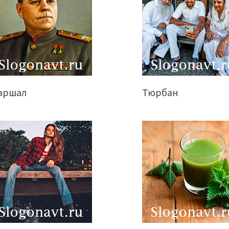
аршал
Тюрбан