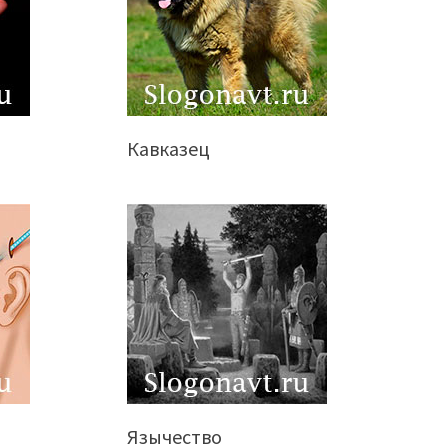
Кавказец
Язычество