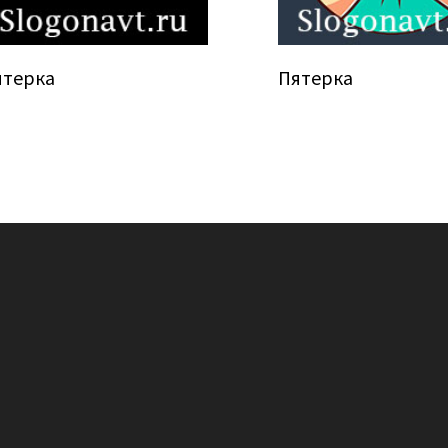
ятерка
Пятерка