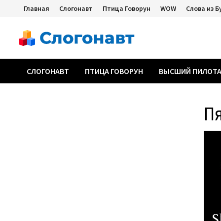
Перейти
Главная
Слогонавт
Птица Говорун
WOW
Слова из Б
к
содержимому
СЛОГОНАВТ
ПТИЦА ГОВОРУН
ВЫСШИЙ ПИЛОТ
П