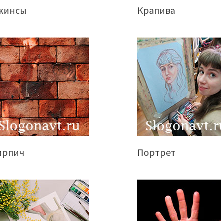
жинсы
Крапива
ирпич
Портрет