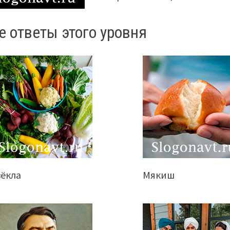
е ответы этого уровня
вёкла
Мякиш