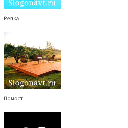
Репка
Помост