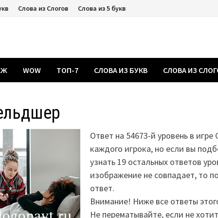
укв
Слова из Слогов
Слова из 5 букв
АЖ
WOW
ТОП-7
СЛОВА ИЗ БУКВ
СЛОВА ИЗ СЛО
ельдшер
Ответ на 54673-й уровень в игре
каждого игрока, но если вы подб
узнать 19 остальных ответов уро
изображение не совпадает, то 
ответ.
Внимание! Ниже все ответы этог
Не перематывайте, если не хоти