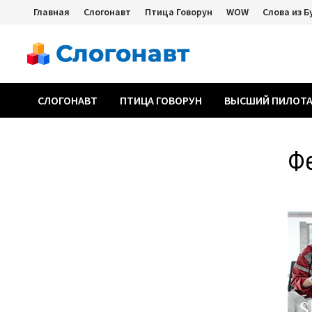
Перейти
Главная
Слогонавт
Птица Говорун
WOW
Слова из Б
к
содержимому
СЛОГОНАВТ
ПТИЦА ГОВОРУН
ВЫСШИЙ ПИЛОТ
Ф