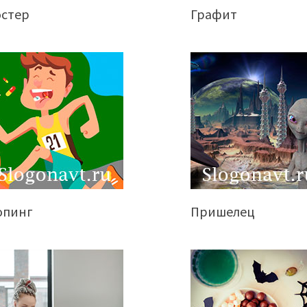
остер
Графит
опинг
Пришелец