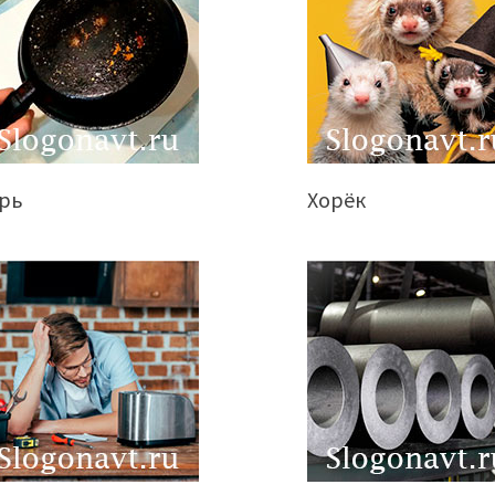
арь
Хорёк