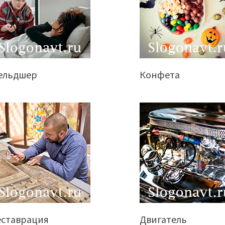
ельдшер
Конфета
еставрация
Двигатель