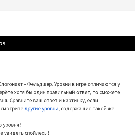
ГОВ
 Слогонавт - Фельдшер. Уровни в игре отличаются у
ерёте хотя бы один правильный ответ, то сможете
вня. Сравните ваш ответ и картинку, если
посмотрите
другие уровни
, содержащие такой же
о уровня!
те увидеть спойлеры!