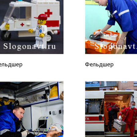
ельдшер
Фельдшер