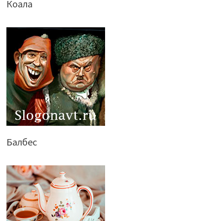
Коала
Балбес