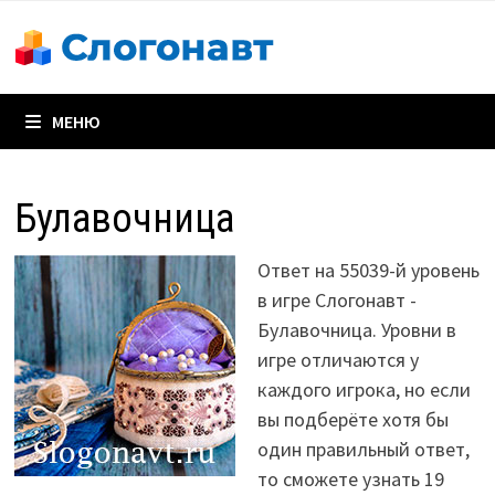
Перейти
к
содержимому
МЕНЮ
Булавочница
Ответ на 55039-й уровень
в игре Слогонавт -
Булавочница. Уровни в
игре отличаются у
каждого игрока, но если
вы подберёте хотя бы
один правильный ответ,
то сможете узнать 19