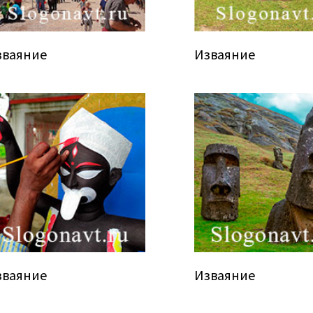
зваяние
Изваяние
зваяние
Изваяние