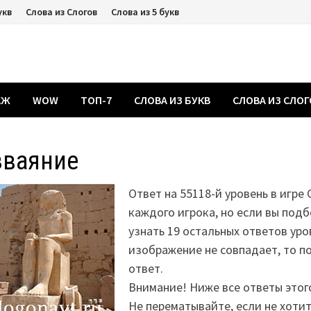
укв
Слова из Слогов
Слова из 5 букв
АЖ
WOW
ТОП-7
СЛОВА ИЗ БУКВ
СЛОВА ИЗ СЛО
зваяние
Ответ на 55118-й уровень в игре 
каждого игрока, но если вы подб
узнать 19 остальных ответов уро
изображение не совпадает, то 
ответ.
Внимание! Ниже все ответы этог
Не перематывайте, если не хоти