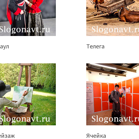
аул
Телега
ейзаж
Ячейка