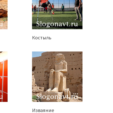
Костыль
Изваяние