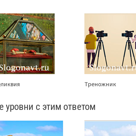
еликвия
Треножник
е уровни с этим ответом