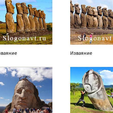
зваяние
Изваяние