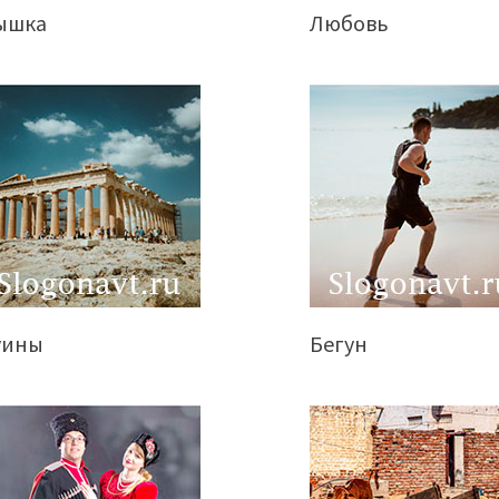
ышка
Любовь
уины
Бегун