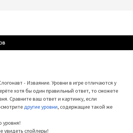
ГОВ
Слогонавт - Изваяние. Уровни в игре отличаются у
ерёте хотя бы один правильный ответ, то сможете
вня. Сравните ваш ответ и картинку, если
посмотрите
другие уровни
, содержащие такой же
о уровня!
те увидеть спойлеры!