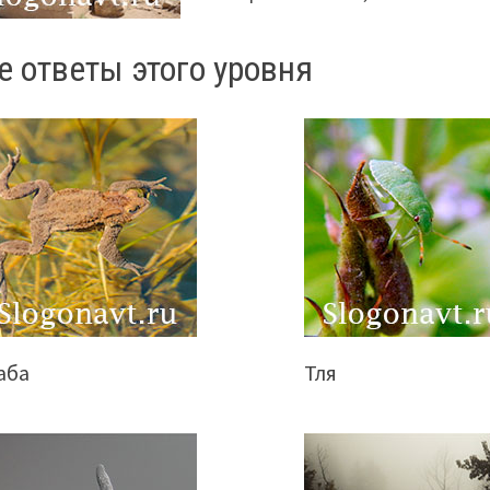
е ответы этого уровня
аба
Тля