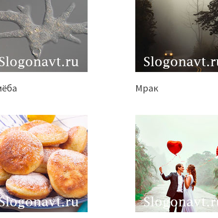
мёба
Мрак