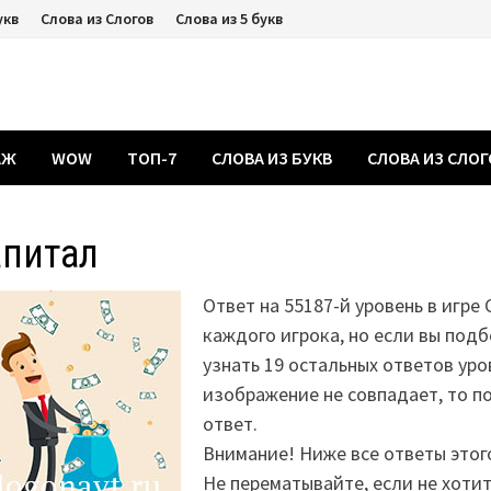
укв
Слова из Слогов
Слова из 5 букв
АЖ
WOW
ТОП-7
СЛОВА ИЗ БУКВ
СЛОВА ИЗ СЛО
апитал
Ответ на 55187-й уровень в игре 
каждого игрока, но если вы подб
узнать 19 остальных ответов уро
изображение не совпадает, то 
ответ.
Внимание! Ниже все ответы этог
Не перематывайте, если не хоти