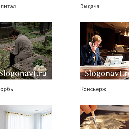
апитал
Выдача
корбь
Консьерж