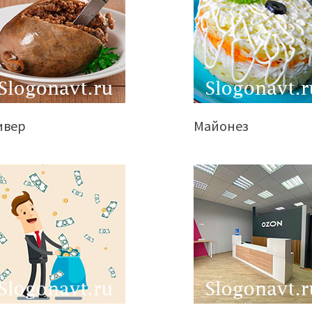
ивер
Майонез