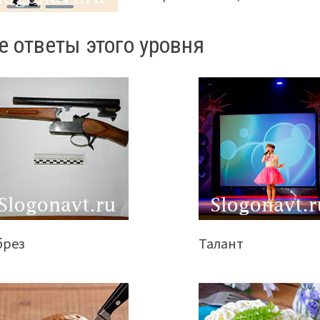
е ответы этого уровня
брез
Талант