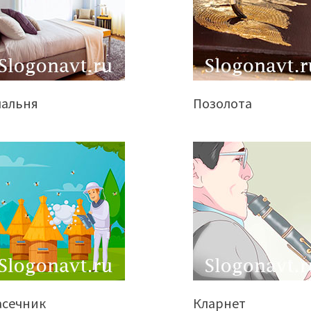
пальня
Позолота
асечник
Кларнет