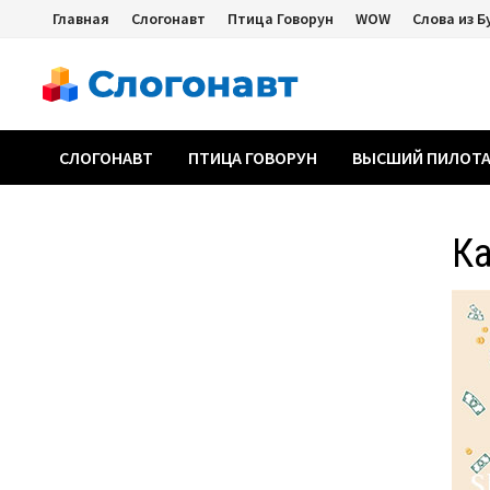
Перейти
Главная
Слогонавт
Птица Говорун
WOW
Слова из Б
к
содержимому
СЛОГОНАВТ
ПТИЦА ГОВОРУН
ВЫСШИЙ ПИЛОТ
К