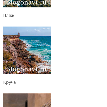
Пляж
Круча