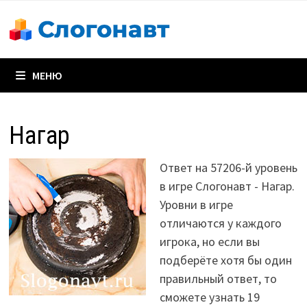
Перейти
к
содержимому
МЕНЮ
Нагар
Ответ на 57206-й уровень
в игре Слогонавт - Нагар.
Уровни в игре
отличаются у каждого
игрока, но если вы
подберёте хотя бы один
правильный ответ, то
сможете узнать 19