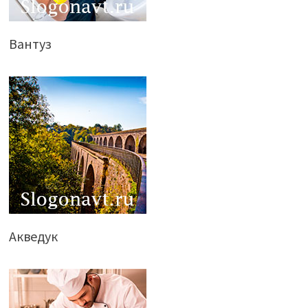
Вантуз
Акведук