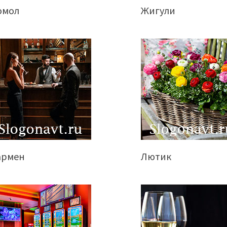
омол
Жигули
армен
Лютик