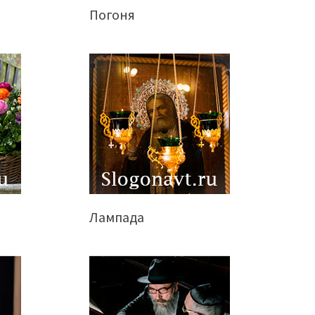
Погоня
Лампада