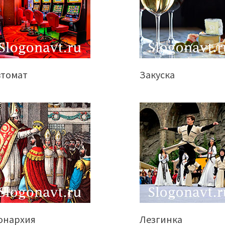
втомат
Закуска
онархия
Лезгинка