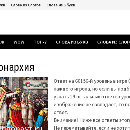
укв
Слова из Слогов
Слова из 5 букв
АЖ
WOW
ТОП-7
СЛОВА ИЗ БУКВ
СЛОВА ИЗ СЛО
онархия
Ответ на 60156-й уровень в игре
каждого игрока, но если вы подб
узнать 19 остальных ответов уро
изображение не совпадает, то 
ответ.
Внимание! Ниже все ответы этог
Не перематывайте, если не хоти