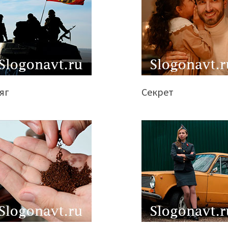
яг
Секрет