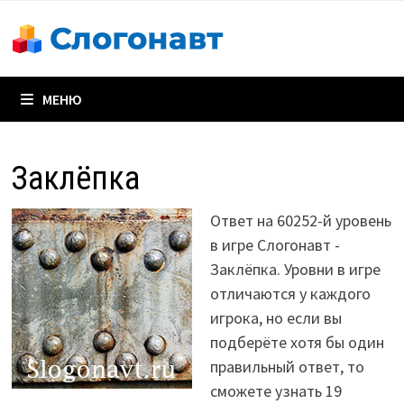
Перейти
к
содержимому
МЕНЮ
Заклёпка
Ответ на 60252-й уровень
в игре Слогонавт -
Заклёпка. Уровни в игре
отличаются у каждого
игрока, но если вы
подберёте хотя бы один
правильный ответ, то
сможете узнать 19