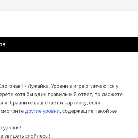
ГОВ
Слогонавт - Лужайка. Уровни в игре отличаются у
ерёте хотя бы один правильный ответ, то сможете
вня. Сравните ваш ответ и картинку, если
посмотрите
другие уровни
, содержащие такой же
о уровня!
те увидеть спойлеры!