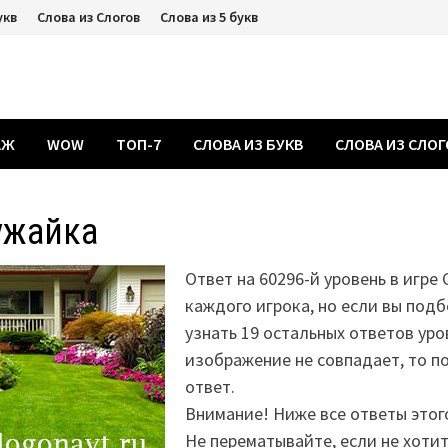
укв
Слова из Слогов
Слова из 5 букв
АЖ
WOW
ТОП-7
СЛОВА ИЗ БУКВ
СЛОВА ИЗ СЛО
ужайка
Ответ на 60296-й уровень в игре 
каждого игрока, но если вы подб
узнать 19 остальных ответов уро
изображение не совпадает, то 
ответ.
Внимание! Ниже все ответы этог
Не перематывайте, если не хоти