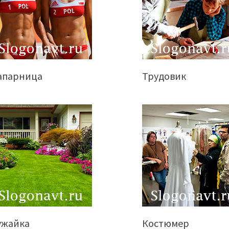
апарница
Трудовик
ужайка
Костюмер