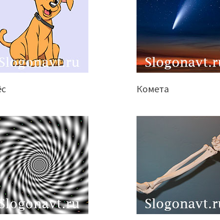
ёс
Комета