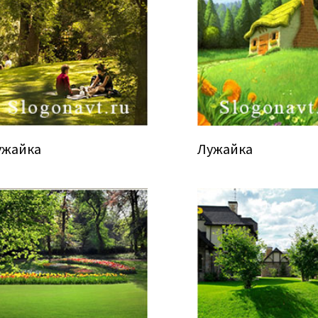
ужайка
Лужайка