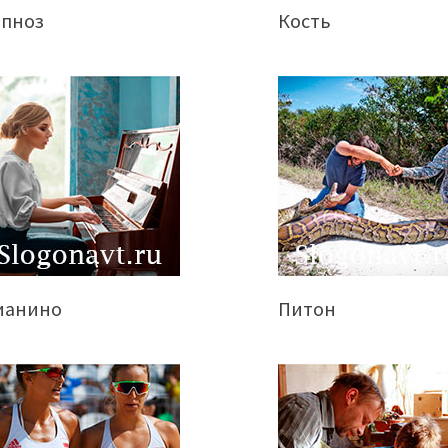
ипноз
Кость
ианино
Питон