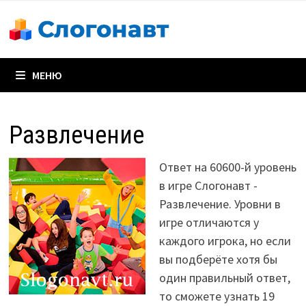
Перейти
к
содержимому
МЕНЮ
Развлечение
Ответ на 60600-й уровень
в игре Слогонавт -
Развлечение. Уровни в
игре отличаются у
каждого игрока, но если
вы подберёте хотя бы
один правильный ответ,
то сможете узнать 19