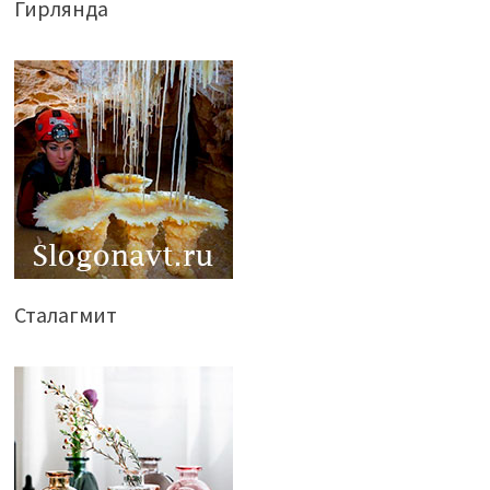
Гирлянда
Сталагмит