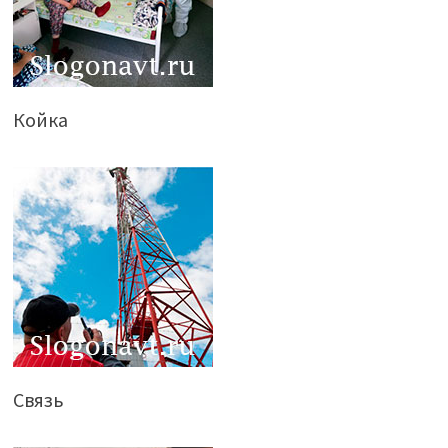
Койка
Связь