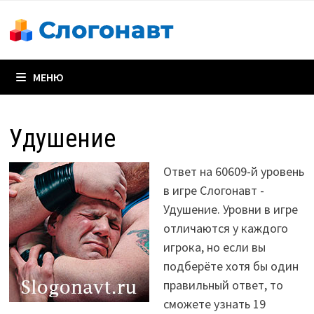
Перейти
к
содержимому
МЕНЮ
Удушение
Ответ на 60609-й уровень
в игре Слогонавт -
Удушение. Уровни в игре
отличаются у каждого
игрока, но если вы
подберёте хотя бы один
правильный ответ, то
сможете узнать 19