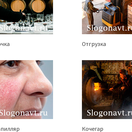
очка
Отгрузка
апилляр
Кочегар