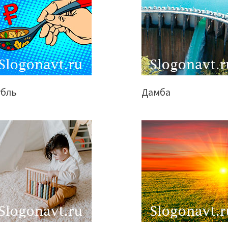
убль
Дамба