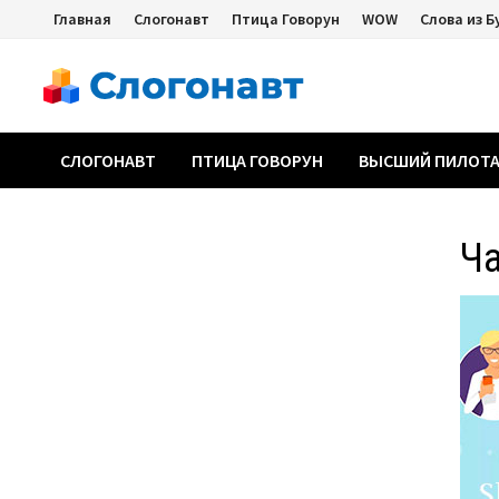
Перейти
Главная
Слогонавт
Птица Говорун
WOW
Слова из Б
к
содержимому
СЛОГОНАВТ
ПТИЦА ГОВОРУН
ВЫСШИЙ ПИЛОТ
Ч