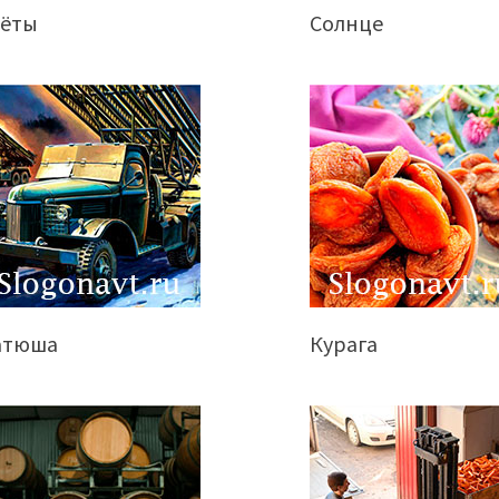
чёты
Солнце
атюша
Курага