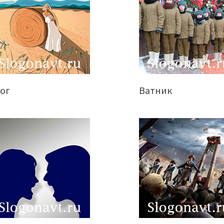
тог
Ватник