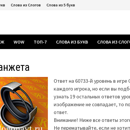
укв
Слова из Слогов
Слова из 5 букв
АЖ
WOW
ТОП-7
СЛОВА ИЗ БУКВ
СЛОВА ИЗ СЛО
анжета
Ответ на 60733-й уровень в игре
каждого игрока, но если вы подб
узнать 19 остальных ответов уро
изображение не совпадает, то 
ответ.
Внимание! Ниже все ответы этог
Не перематывайте, если не хоти