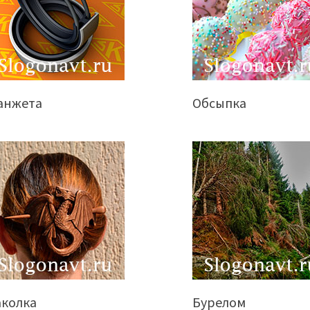
анжета
Обсыпка
аколка
Бурелом