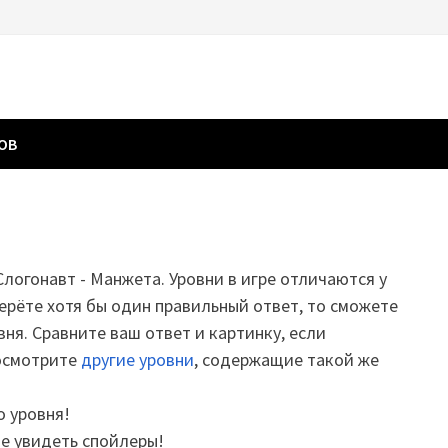
ГОВ
 Слогонавт - Манжета. Уровни в игре отличаются у
ерёте хотя бы один правильный ответ, то сможете
вня. Сравните ваш ответ и картинку, если
посмотрите
другие уровни
, содержащие такой же
о уровня!
те увидеть спойлеры!