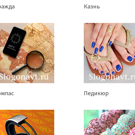
ражда
Казнь
омпас
Педикюр