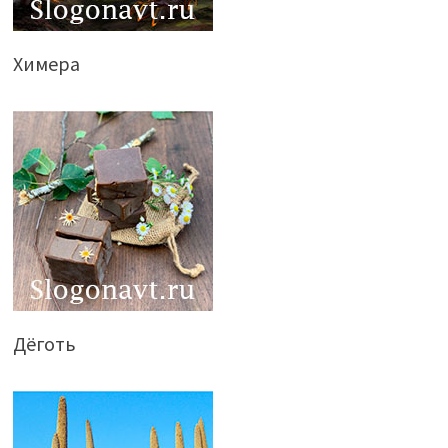
Химера
Дёготь