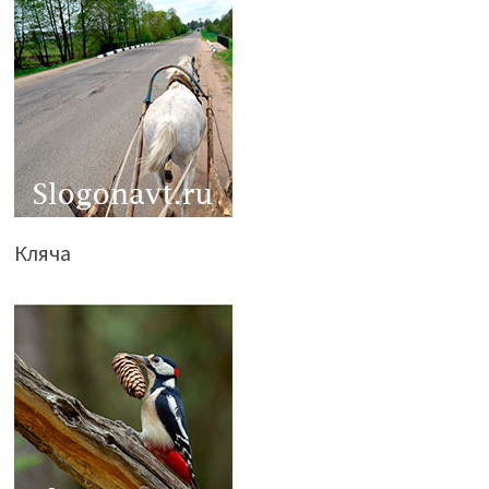
Кляча