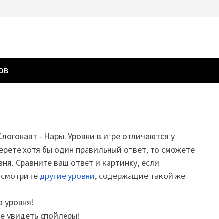
ГОВ
Слогонавт - Нары. Уровни в игре отличаются у
ерёте хотя бы один правильный ответ, то сможете
вня. Сравните ваш ответ и картинку, если
посмотрите
другие уровни
, содержащие такой же
о уровня!
те увидеть спойлеры!