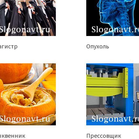
агистр
Опухоль
ыквенник
Прессовщик