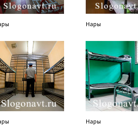
ары
Нары
ары
Нары