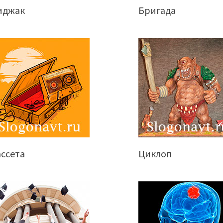
иджак
Бригада
ассета
Циклоп