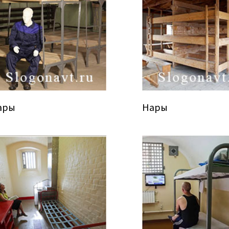
ары
Нары