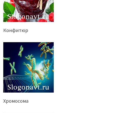
Конфитюр
Хромосома