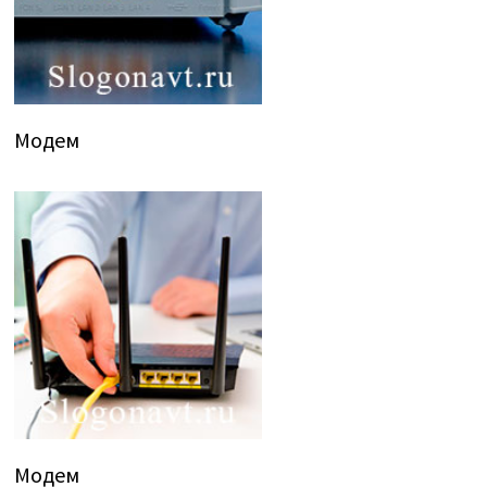
Модем
Модем