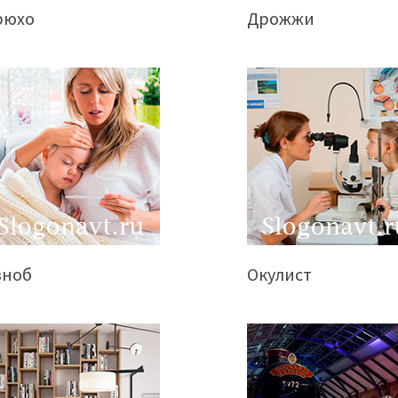
рюхо
Дрожжи
зноб
Окулист