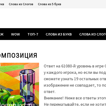
укв
Слова из Слогов
Слова из 5 букв
АЖ
WOW
ТОП-7
СЛОВА ИЗ БУКВ
СЛОВА ИЗ СЛО
омпозиция
Ответ на 61080-й уровень в игре
у каждого игрока, но если вы по
сможете узнать 19 остальных отв
изображение не совпадает, то 
ответ.
Внимание! Ниже все ответы этог
Не перематывайте, если не хоти