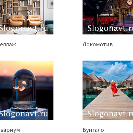
теллаж
Локомотив
квариум
Бунгало