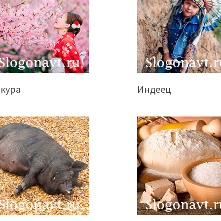
акура
Индеец