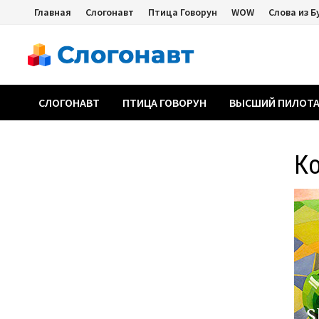
Перейти
Главная
Слогонавт
Птица Говорун
WOW
Слова из Б
к
содержимому
СЛОГОНАВТ
ПТИЦА ГОВОРУН
ВЫСШИЙ ПИЛОТ
К