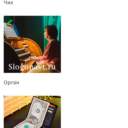
Чих
Орган