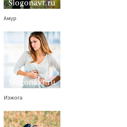
Амур
Изжога