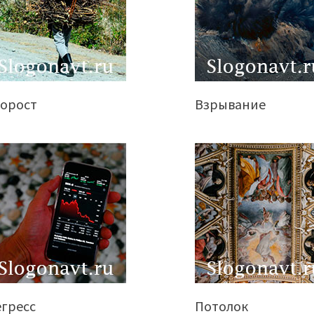
ворост
Взрывание
егресс
Потолок