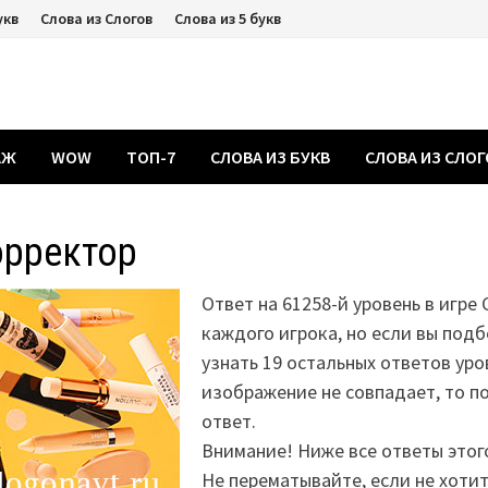
укв
Слова из Слогов
Слова из 5 букв
АЖ
WOW
ТОП-7
СЛОВА ИЗ БУКВ
СЛОВА ИЗ СЛО
орректор
Ответ на 61258-й уровень в игре 
каждого игрока, но если вы подб
узнать 19 остальных ответов уро
изображение не совпадает, то 
ответ.
Внимание! Ниже все ответы этог
Не перематывайте, если не хоти