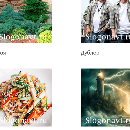
воя
Дублер