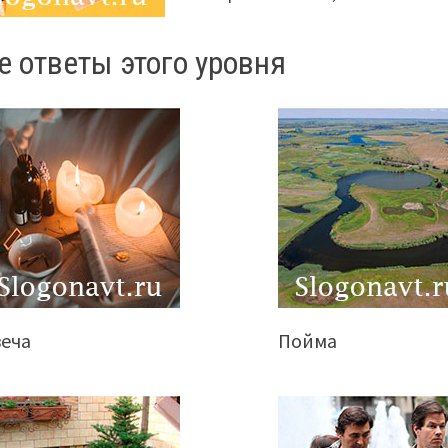
е ответы этого уровня
веча
Пойма