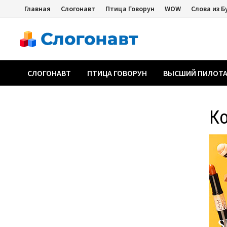
Перейти
Главная
Слогонавт
Птица Говорун
WOW
Слова из Б
к
содержимому
СЛОГОНАВТ
ПТИЦА ГОВОРУН
ВЫСШИЙ ПИЛОТ
К