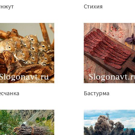
унжут
Стихия
есчанка
Бастурма