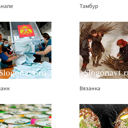
анапе
Тамбур
ланк
Вязанка