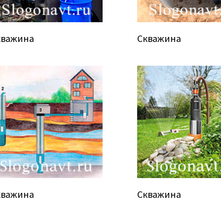
кважина
Скважина
кважина
Скважина