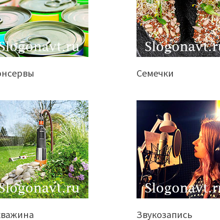
онсервы
Семечки
кважина
Звукозапись