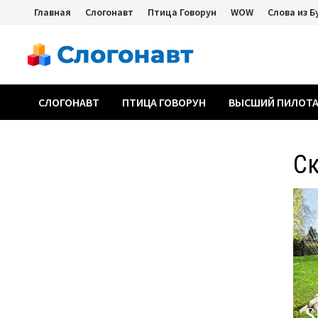
Перейти
Главная
Слогонавт
Птица Говорун
WOW
Слова из Б
к
содержимому
СЛОГОНАВТ
ПТИЦА ГОВОРУН
ВЫСШИЙ ПИЛОТ
С