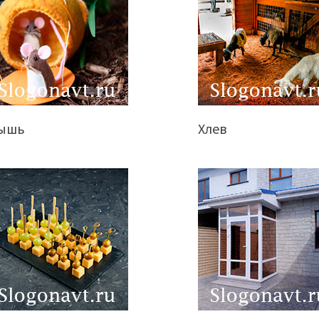
ышь
Хлев