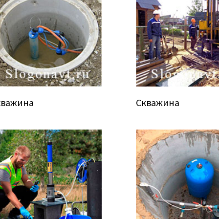
кважина
Скважина