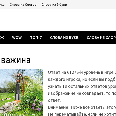
укв
Слова из Слогов
Слова из 5 букв
АЖ
WOW
ТОП-7
СЛОВА ИЗ БУКВ
СЛОВА ИЗ СЛО
кважина
Ответ на 61276-й уровень в игре 
каждого игрока, но если вы подб
узнать 19 остальных ответов уро
изображение не совпадает, то 
ответ.
Внимание! Ниже все ответы этог
Не перематывайте, если не хоти