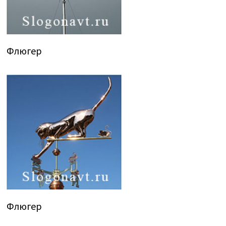
Флюгер
Флюгер