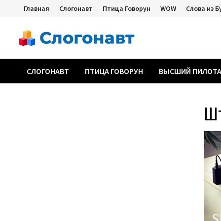
Перейти
Главная
Слогонавт
Птица Говорун
WOW
Слова из Б
к
содержимому
СЛОГОНАВТ
ПТИЦА ГОВОРУН
ВЫСШИЙ ПИЛОТ
Ш