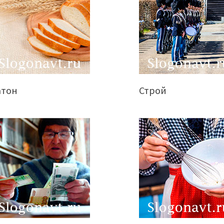
атон
Строй