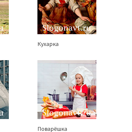
Кухарка
Поварёшка