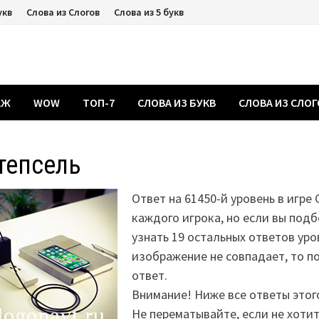
укв
Слова из Слогов
Слова из 5 букв
АЖ
WOW
ТОП-7
СЛОВА ИЗ БУКВ
СЛОВА ИЗ СЛО
тепсель
Ответ на 61450-й уровень в игре
каждого игрока, но если вы подб
узнать 19 остальных ответов уро
изображение не совпадает, то 
ответ.
Внимание! Ниже все ответы этог
Не перематывайте, если не хоти