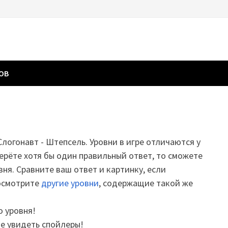
ГОВ
 Слогонавт - Штепсель. Уровни в игре отличаются у
ерёте хотя бы один правильный ответ, то сможете
вня. Сравните ваш ответ и картинку, если
посмотрите
другие уровни
, содержащие такой же
о уровня!
те увидеть спойлеры!