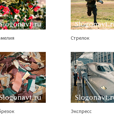
амелия
Стрелок
брезок
Экспресс