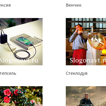
енсия
Венчик
тепсель
Стеклодув