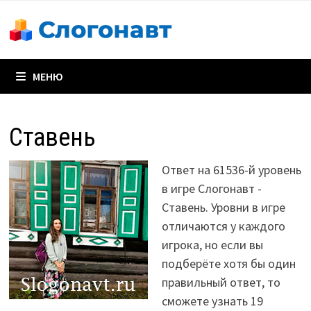
Перейти
к
содержимому
МЕНЮ
Ставень
Ответ на 61536-й уровень
в игре Слогонавт -
Ставень. Уровни в игре
отличаются у каждого
игрока, но если вы
подберёте хотя бы один
правильный ответ, то
сможете узнать 19