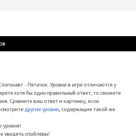
ГОВ
Слогонавт - Пятачок. Уровни в игре отличаются у
ерёте хотя бы один правильный ответ, то сможете
вня. Сравните ваш ответ и картинку, если
посмотрите
другие уровни
, содержащие такой же
о уровня!
те увидеть спойлеры!