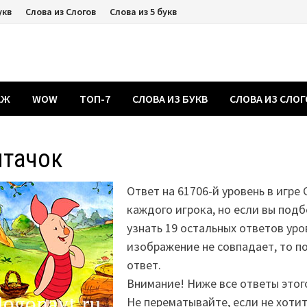
укв
Слова из Слогов
Слова из 5 букв
АЖ
WOW
ТОП-7
СЛОВА ИЗ БУКВ
СЛОВА ИЗ СЛО
ятачок
Ответ на 61706-й уровень в игре 
каждого игрока, но если вы подб
узнать 19 остальных ответов уро
изображение не совпадает, то 
ответ.
Внимание! Ниже все ответы этог
Не перематывайте, если не хоти