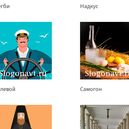
егби
Надкус
улевой
Самогон