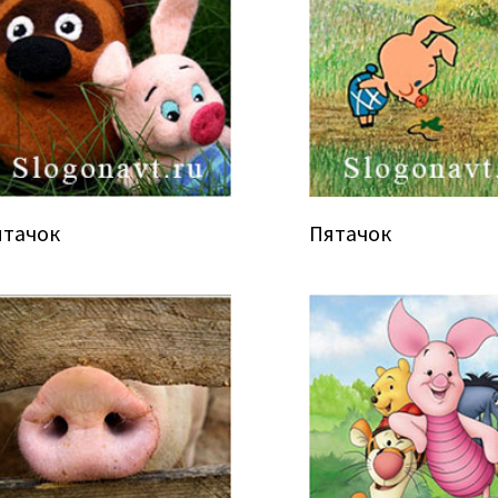
ятачок
Пятачок