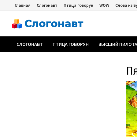
Перейти
Главная
Слогонавт
Птица Говорун
WOW
Слова из Б
к
содержимому
СЛОГОНАВТ
ПТИЦА ГОВОРУН
ВЫСШИЙ ПИЛОТ
П