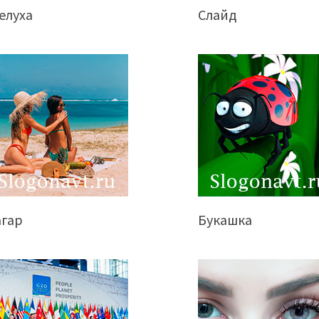
елуха
Слайд
агар
Букашка