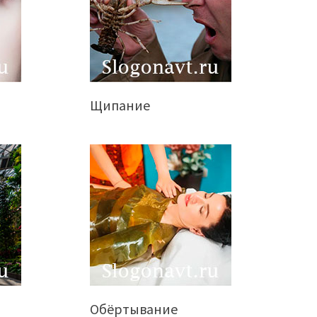
Щипание
Обёртывание