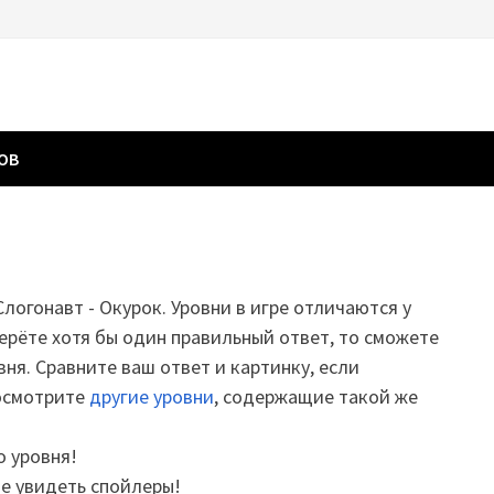
ГОВ
Слогонавт - Окурок. Уровни в игре отличаются у
ерёте хотя бы один правильный ответ, то сможете
вня. Сравните ваш ответ и картинку, если
посмотрите
другие уровни
, содержащие такой же
о уровня!
те увидеть спойлеры!