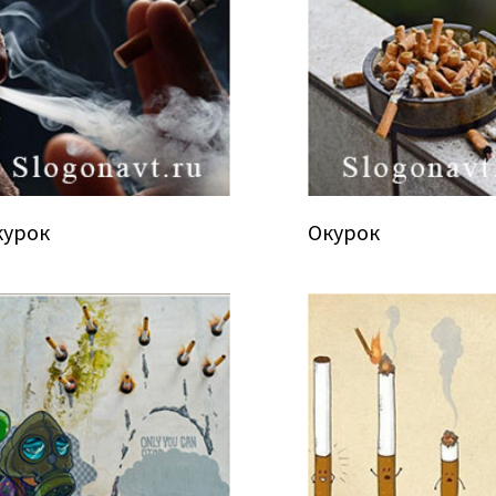
курок
Окурок