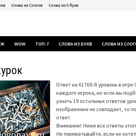
укв
Слова из Слогов
Слова из 5 букв
АЖ
WOW
ТОП-7
СЛОВА ИЗ БУКВ
СЛОВА ИЗ СЛО
курок
Ответ на 61769-й уровень в игре 
каждого игрока, но если вы подб
узнать 19 остальных ответов уро
изображение не совпадает, то 
ответ.
Внимание! Ниже все ответы этог
Не перематывайте, если не хоти