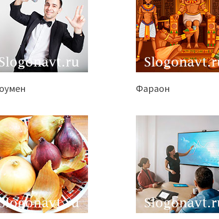
оумен
Фараон