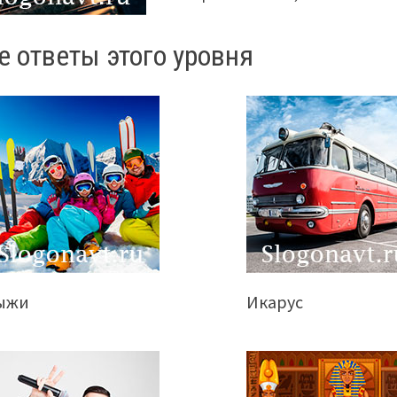
е ответы этого уровня
ыжи
Икарус