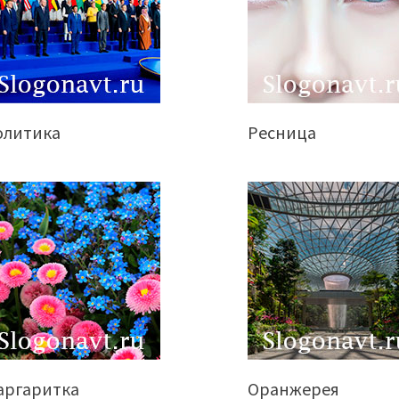
олитика
Ресница
аргаритка
Оранжерея