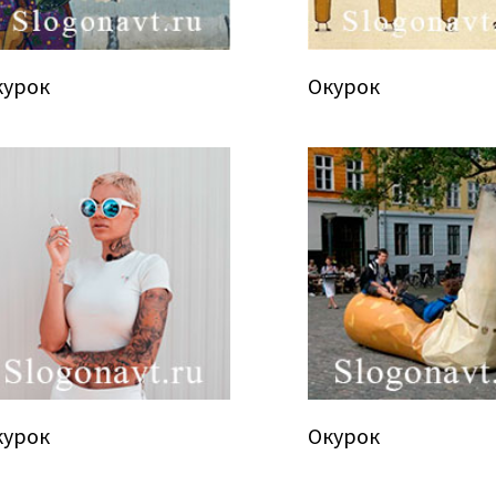
курок
Окурок
курок
Окурок