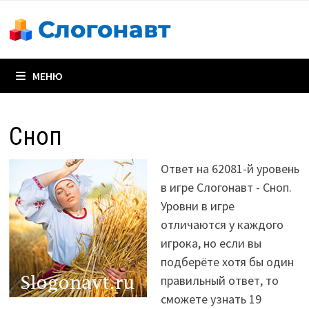
Перейти
к
содержимому
МЕНЮ
Сноп
Ответ на 62081-й уровень
в игре Слогонавт - Сноп.
Уровни в игре
отличаются у каждого
игрока, но если вы
подберёте хотя бы один
правильный ответ, то
сможете узнать 19