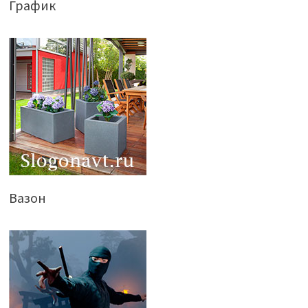
График
Вазон