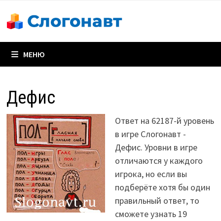
Перейти
к
содержимому
МЕНЮ
Дефис
Ответ на 62187-й уровень
в игре Слогонавт -
Дефис. Уровни в игре
отличаются у каждого
игрока, но если вы
подберёте хотя бы один
правильный ответ, то
сможете узнать 19