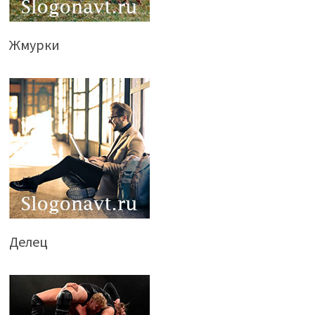
Жмурки
Делец