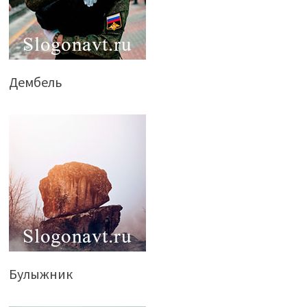
Дембель
Булыжник