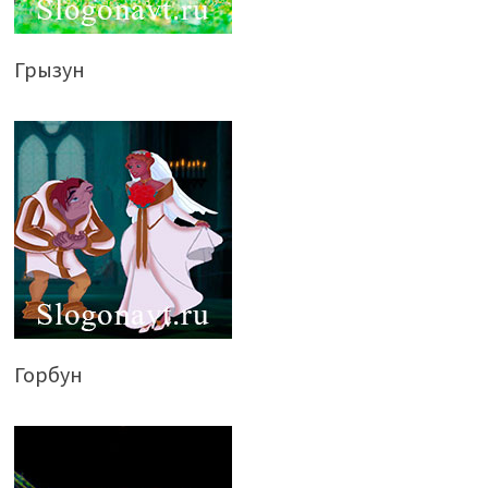
Грызун
Горбун