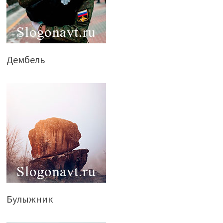
Дембель
Булыжник