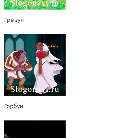
Грызун
Горбун