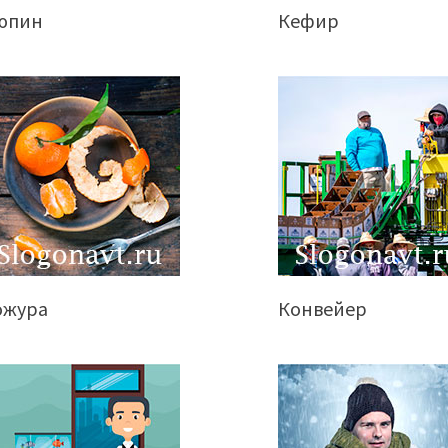
юпин
Кефир
ожура
Конвейер