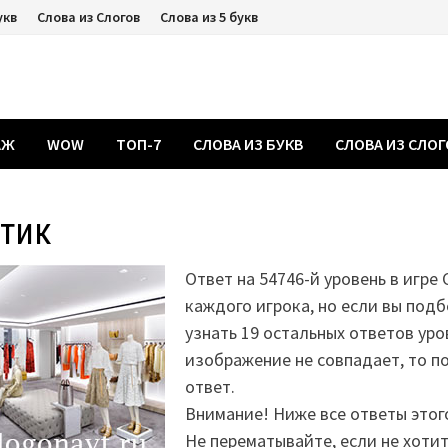
укв
Слова из Слогов
Слова из 5 букв
АЖ
WOW
ТОП-7
СЛОВА ИЗ БУКВ
СЛОВА ИЗ СЛО
утик
Ответ на 54746-й уровень в игре 
каждого игрока, но если вы подб
узнать 19 остальных ответов уро
изображение не совпадает, то 
ответ.
Внимание! Ниже все ответы этог
Не перематывайте, если не хоти