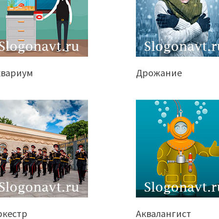
квариум
Дрожание
ркестр
Аквалангист