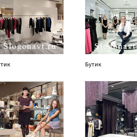
утик
Бутик