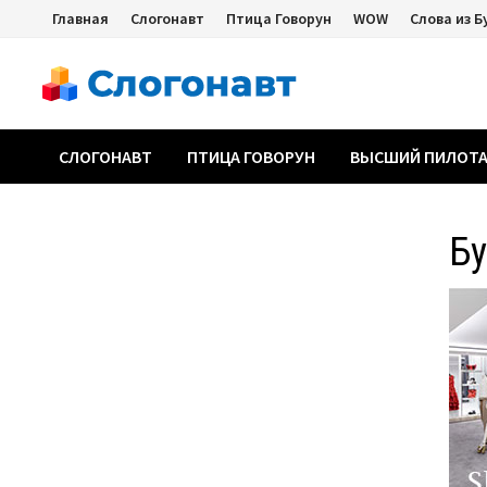
Перейти
Главная
Слогонавт
Птица Говорун
WOW
Слова из Б
к
содержимому
СЛОГОНАВТ
ПТИЦА ГОВОРУН
ВЫСШИЙ ПИЛОТ
Б