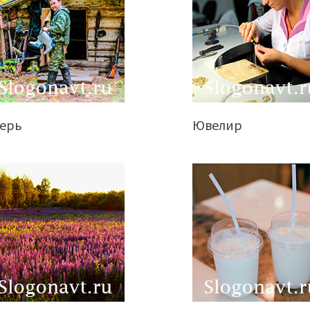
герь
Ювелир