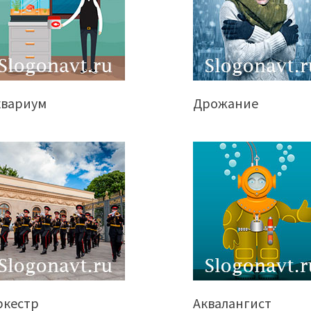
квариум
Дрожание
ркестр
Аквалангист