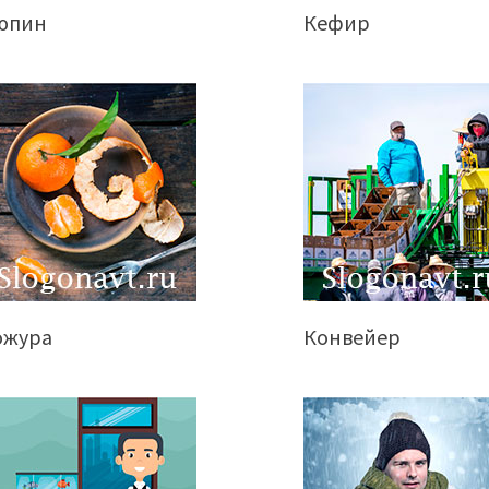
юпин
Кефир
ожура
Конвейер