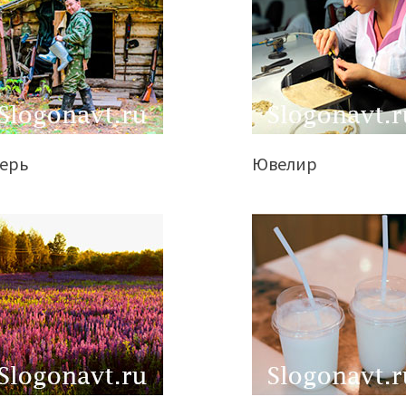
герь
Ювелир