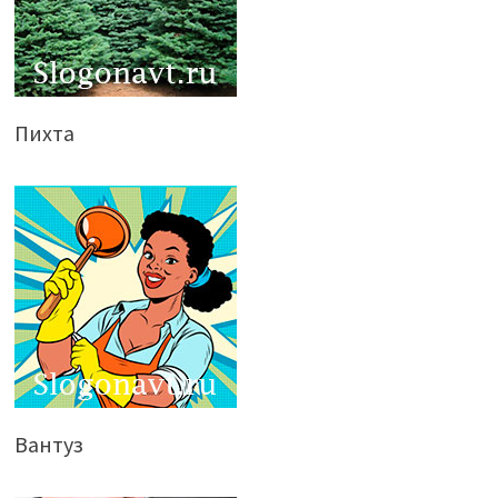
Пихта
Вантуз