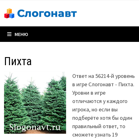
Перейти
к
содержимому
МЕНЮ
Пихта
Ответ на 56214-й уровень
в игре Слогонавт - Пихта.
Уровни в игре
отличаются у каждого
игрока, но если вы
подберёте хотя бы один
правильный ответ, то
сможете узнать 19