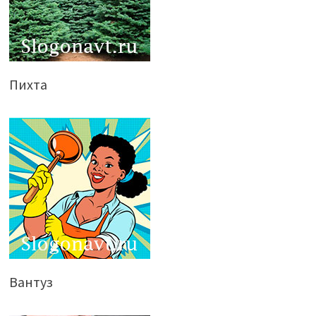
Пихта
Вантуз